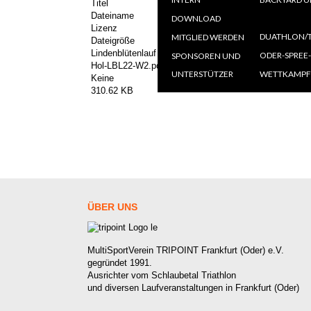
Titel
AN
Dateiname
DOWNLOAD
=====
Lizenz
Ö
DUATHLON/T
MITGLIED WERDEN
Dateigröße
A
O
Lindenblütenlauf 10 km 26.06.2022
ODER-SPREE
SPONSOREN UND
Hol-LBL22-W2.pdf
UNTERSTÜTZER
WETTKAMPF
Keine
310.62 KB
ÜBER
UNS
MultiSportVerein TRIPOINT Frankfurt (Oder) e.V.
gegründet 1991.
Ausrichter vom Schlaubetal Triathlon
und diversen Laufveranstaltungen in Frankfurt (Oder)