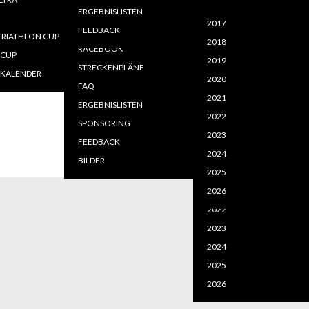
2020
2020
MELDEN - LOGIN
LEISTUNGEN
ERGEBNISLISTEN
=============
2021
2021
2017
FFENTLICHE DOKUMENTE
LAGEPLAN EVENTGELÄNDE
FEEDBACK
RIATHLON CUP
2022
2022
2018
USSCHREIBUNGEN
NLINEANTRAG
RACEBOOK
-CUP
2023
2025
2019
STRECKENPLÄNE
KALENDER
2024
2026
2020
FAQ
2021
ERGEBNISLISTEN
2017
2022
Download
SPONSORING
2018
2023
Powered by jDownloads
FEEDBACK
2019
2024
BILDER
2020
2024
2025
2021
2026
2026
2022
2023
2024
2025
2026