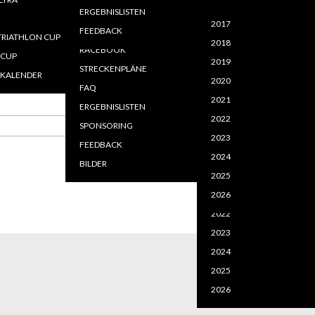
2020
2020
MELDEN - LOGIN
LEISTUNGEN
ERGEBNISLISTEN
=============
2021
2021
2017
FFENTLICHE DOKUMENTE
LAGEPLAN EVENTGELÄNDE
FEEDBACK
RIATHLON CUP
2022
2022
2018
USSCHREIBUNGEN
NLINEANTRAG
RACEBOOK
-CUP
2023
2025
2019
STRECKENPLÄNE
KALENDER
2024
2026
2020
FAQ
2021
ERGEBNISLISTEN
2017
2022
SPONSORING
Gehe zu Monat
2018
2023
FEEDBACK
2019
2024
BILDER
2020
2024
2025
2021
2026
2026
2022
2023
2024
2025
2026