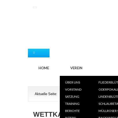
WETTK
HOME
VEREIN
ÜBER UNS
FLIEDERBLÜ
T
VORSTAND
ODERPOKAL
Aktuelle Seite:
Wettkämpfe
»
Wettkampfkalender
L
SATZUNG
LINDENBLÜT
V
TRAINING
SCHLAUBETA
SK
BERICHTE
MÜLLROSER 
WETTKAMPFKALENDER
INTERN
BACKYARD U