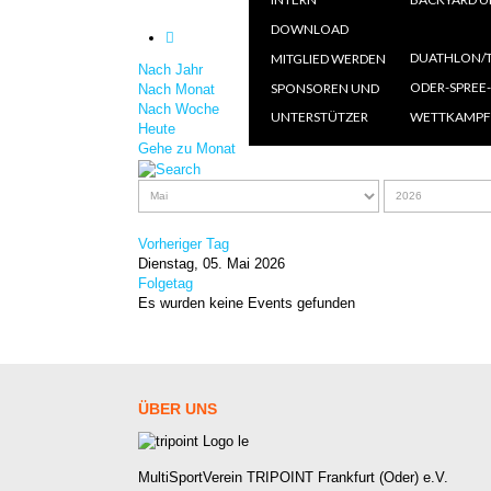
AN
DOWNLOAD
=====
Ö
DUATHLON/T
MITGLIED WERDEN
Nach Jahr
A
O
ODER-SPREE
SPONSOREN UND
Nach Monat
Nach Woche
UNTERSTÜTZER
WETTKAMPF
Heute
Gehe zu Monat
Vorheriger Tag
Dienstag, 05. Mai 2026
Folgetag
Es wurden keine Events gefunden
ÜBER
UNS
MultiSportVerein TRIPOINT Frankfurt (Oder) e.V.