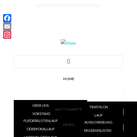
Facebook
Email
Instagram
HOME
VEREIN
ÜBER UNS
TRIATHLON
WETTKÄMPFE
VORSTAND
LAUF
FLIEDERBLÜTENLAUF
SATZUNG
AUSSCHREIBUNG
VOLLEYBALL
NEWS
ODERPOKALLAUF
TRAINING
ERGEBNISLISTEN
ERGEBNISLISTEN
SKI