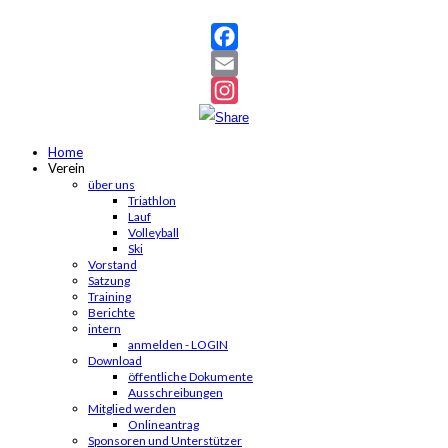
Facebook
Email
Instagram
Home
Verein
über uns
Triathlon
Lauf
Volleyball
Ski
Vorstand
Satzung
Training
Berichte
intern
anmelden - LOGIN
Download
öffentliche Dokumente
Ausschreibungen
Mitglied werden
Onlineantrag
Sponsoren und Unterstützer