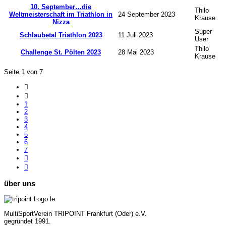
10. September…die
Thilo
Weltmeisterschaft im Triathlon in
24 September 2023
Krause
Nizza
Super
Schlaubetal Triathlon 2023
11 Juli 2023
User
Thilo
Challenge St. Pölten 2023
28 Mai 2023
Krause
Seite 1 von 7
1
2
3
4
5
6
7
über
uns
MultiSportVerein TRIPOINT Frankfurt (Oder) e.V.
gegründet 1991.