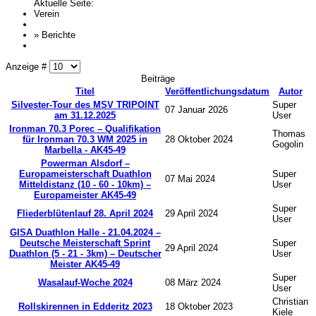
Aktuelle Seite:
Verein
»
Berichte
Anzeige #
Beiträge
Titel
Veröffentlichungsdatum
Autor
Silvester-Tour des MSV TRIPOINT
Super
07 Januar 2026
am 31.12.2025
User
Ironman 70.3 Porec – Qualifikation
Thomas
für Ironman 70.3 WM 2025 in
28 Oktober 2024
Gogolin
Marbella - AK45-49
Powerman Alsdorf –
Europameisterschaft Duathlon
Super
07 Mai 2024
Mitteldistanz (10 - 60 - 10km) –
User
Europameister AK45-49
Super
Fliederblütenlauf 28. April 2024
29 April 2024
User
GISA Duathlon Halle - 21.04.2024 –
Deutsche Meisterschaft Sprint
Super
29 April 2024
Duathlon (5 - 21 - 3km) – Deutscher
User
Meister AK45-49
Super
Wasalauf-Woche 2024
08 März 2024
User
Christian
Rollskirennen in Edderitz 2023
18 Oktober 2023
Kiele