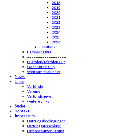
2018
2019
2020
2021
2022
2023
2024
2025
2026
Feedback
Backyard Ultra
==================
Duathlon/Triathlon Cup
Oder-Spree-Cup
Wettkampfkalender
News
Links
Verbände
Vereine
Verbandsnews
weitere Links
Suche
Kontakt
Impressum
Nutzungsbediingungen
Haftungsausschluss
Datenschutzerklärung