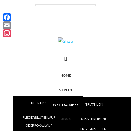
Facebook
Email
Instagram
HOME
VEREIN
ÜBER UNS
WETTKÄMPFE
TRIATHLON
VORSTAND
LAUF
FLIEDERBLÜTENLAUF
SATZUNG
NEWS
AUSSCHREIBUNG
VOLLEYBALL
ODERPOKALLAUF
TRAINING
ERGEBNISLISTEN
ERGEBNISLISTEN