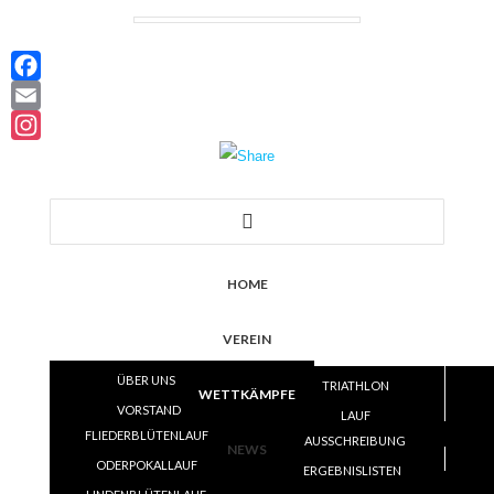
Facebook
Email
Instagram
HOME
VEREIN
ÜBER UNS
TRIATHLON
WETTKÄMPFE
VORSTAND
LAUF
FLIEDERBLÜTENLAUF
SATZUNG
AUSSCHREIBUNG
VOLLEYBALL
NEWS
ODERPOKALLAUF
TRAINING
ERGEBNISLISTEN
ERGEBNISLISTEN
SKI