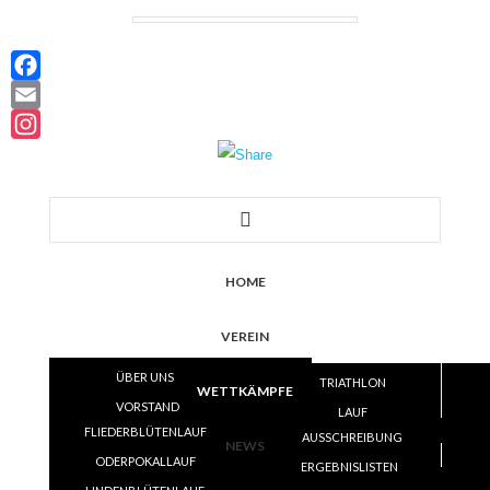
Facebook
Email
Instagram
HOME
VEREIN
ÜBER UNS
TRIATHLON
WETTKÄMPFE
VORSTAND
LAUF
FLIEDERBLÜTENLAUF
SATZUNG
AUSSCHREIBUNG
VOLLEYBALL
NEWS
ODERPOKALLAUF
TRAINING
ERGEBNISLISTEN
ERGEBNISLISTEN
SKI