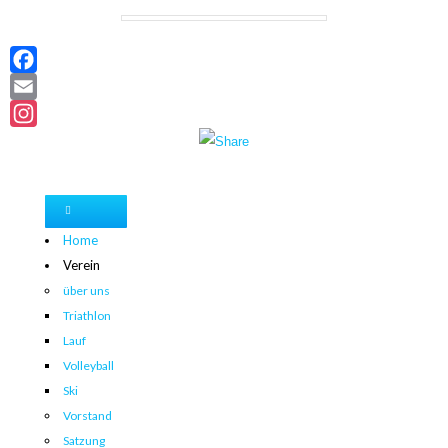
Facebook
Email
Instagram
Home
Verein
über uns
Triathlon
Lauf
Volleyball
Ski
Vorstand
Satzung