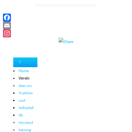
Facebook
Email
Instagram
Home
Verein
über uns
Triathlon
Lauf
Volleyball
Ski
Vorstand
Satzung