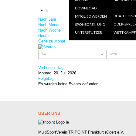
AN
DOWNLOAD
=====
Ö
DUATHLON/T
MITGLIED WERDEN
Nach Jahr
A
O
ODER-SPREE
SPONSOREN UND
Nach Monat
Nach Woche
UNTERSTÜTZER
WETTKAMPF
Heute
Gehe zu Monat
Vorheriger Tag
Montag, 20. Juli 2026
Folgetag
Es wurden keine Events gefunden
ÜBER
UNS
MultiSportVerein TRIPOINT Frankfurt (Oder) e.V.