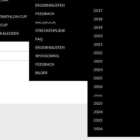
2020
2020
MELDEN - LOGIN
LEISTUNGEN
ERGEBNISLISTEN
=============
2021
2021
2017
FFENTLICHE DOKUMENTE
LAGEPLAN EVENTGELÄNDE
FEEDBACK
RIATHLON CUP
2022
2022
2018
USSCHREIBUNGEN
NLINEANTRAG
RACEBOOK
-CUP
2023
2025
2019
STRECKENPLÄNE
KALENDER
2024
2026
2020
FAQ
2021
ERGEBNISLISTEN
2017
2022
SPONSORING
Gehe zu Monat
2018
2023
FEEDBACK
2019
2024
BILDER
2020
2024
2025
2021
2026
2026
2022
2023
2024
2025
2026