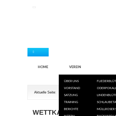
WETTK
HOME
VEREIN
ÜBER UNS
FLIEDERBLÜ
T
VORSTAND
ODERPOKAL
Aktuelle Seite:
Wettkämpfe
»
Wettkampfkalender
L
SATZUNG
LINDENBLÜT
V
TRAINING
SCHLAUBETA
SK
BERICHTE
MÜLLROSER 
WETTKAMPFKALENDER
INTERN
BACKYARD U