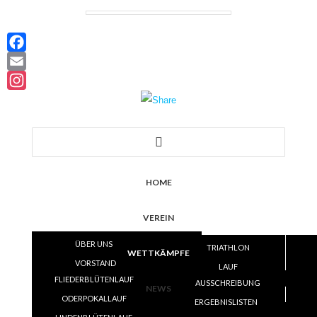
Facebook
Email
Instagram
HOME
VEREIN
ÜBER UNS
TRIATHLON
WETTKÄMPFE
VORSTAND
LAUF
FLIEDERBLÜTENLAUF
SATZUNG
AUSSCHREIBUNG
VOLLEYBALL
NEWS
ODERPOKALLAUF
TRAINING
ERGEBNISLISTEN
ERGEBNISLISTEN
SKI