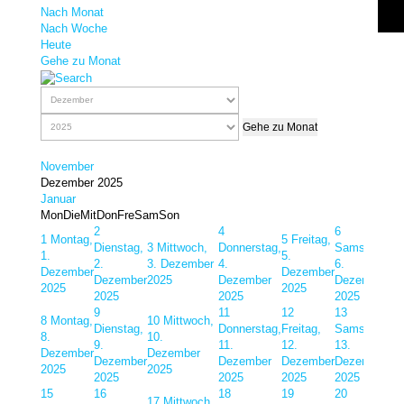
Nach Monat
Nach Woche
Heute
Gehe zu Monat
Gehe zu Monat
November
Dezember 2025
Januar
Mon
Die
Mit
Don
Fre
Sam
Son
2
4
6
7
1
Montag,
5
Freitag,
Dienstag,
3
Mittwoch,
Donnerstag,
Samstag,
So
1.
5.
2.
3. Dezember
4.
6.
7.
Dezember
Dezember
Dezember
2025
Dezember
Dezember
De
2025
2025
2025
2025
2025
20
9
11
12
13
14
8
Montag,
10
Mittwoch,
Dienstag,
Donnerstag,
Freitag,
Samstag,
So
8.
10.
9.
11.
12.
13.
14.
Dezember
Dezember
Dezember
Dezember
Dezember
Dezember
De
2025
2025
2025
2025
2025
2025
20
15
16
18
19
20
21
17
Mittwoch,