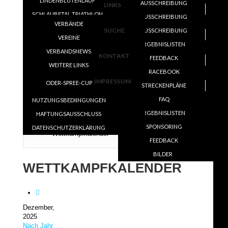
LINDENBLÜTENLAUF
BERICHTE
AUSSCHREIBUNG
FEEDBACK
LINKS
SCHLAUBETAL TRIATHLON
INTERN
ERGEBNISLISTEN
AUSSCHREIBUNG
ANMELDEN - LOGIN
VERBÄNDE
MÜLLROSER SEE LAUF
DOWNLOAD
SUCHE
AUSSCHREIBUNG
FEEDBACK
ZEITPLAN
ÖFFENTLICHE DOKUMENTE
VEREINE
BACKYARD ULTRA
MITGLIED WERDEN
ERGEBNISLISTEN
LEISTUNGEN
AUSSCHREIBUNGEN
ONLINEANTRAG
VERBANDSNEWS
==================
KONTAKT
SPONSOREN UND UNTERSTÜTZER
LAGEPLAN EVENTGELÄNDE
FEEDBACK
WEITERE LINKS
DUATHLON/TRIATHLON CUP
RACEBOOK
IMPRESSUM
ODER-SPREE-CUP
STRECKENPLÄNE
WETTKAMPFKALENDER
FAQ
NUTZUNGSBEDIINGUNGEN
ERGEBNISLISTEN
HAFTUNGSAUSSCHLUSS
Aktuelle Seite:
Wettkämpfe
SPONSORING
DATENSCHUTZERKLÄRUNG
»
Wettkampfkalender
FEEDBACK
BILDER
WETTKAMPFKALENDER
Dezember,
2025
Nach Jahr