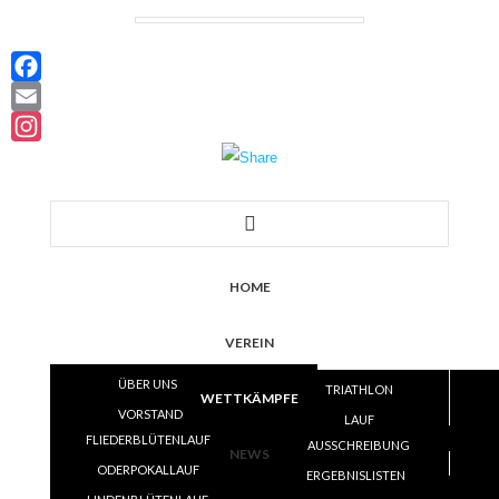
Facebook
Email
Instagram
HOME
VEREIN
ÜBER UNS
TRIATHLON
WETTKÄMPFE
VORSTAND
LAUF
FLIEDERBLÜTENLAUF
SATZUNG
AUSSCHREIBUNG
VOLLEYBALL
NEWS
ODERPOKALLAUF
TRAINING
ERGEBNISLISTEN
ERGEBNISLISTEN
SKI